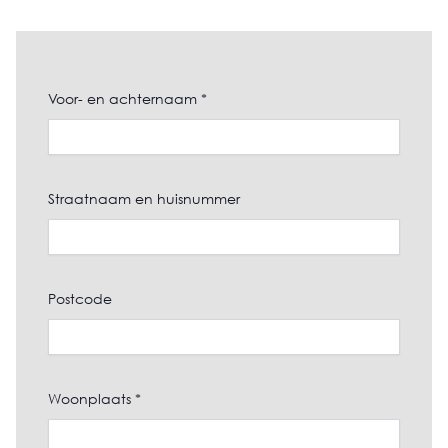
Voor- en achternaam *
Straatnaam en huisnummer
Postcode
Woonplaats *